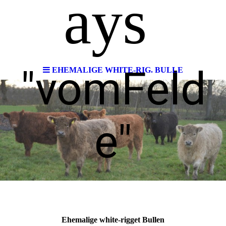
ays
"vomFeld
EHEMALIGE WHITE-RIG. BULLE
e"
Ehemalige white-rigget Bullen